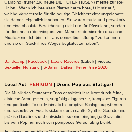
Campino (früher ZK, heute DIE TOTEN HOSEN) meinte zur Re-
Union: "Wenn ich ihre alten Platten heute höre, fällt mir auf,
welche Vorreiterrolle für die heutige Gleichberechtigungsdebatte
sie damals eigentlich innehatten. Sie waren mutig und provokativ
und eine absolute Bereicherung nicht nur für Düsseldorf, sondern
für die ganze (überwiegend von Männern dominierte) deutsche
Musikszene. Ich bin froh, aus demselben "Sumpf" zu kommen
und sie ein Stück ihres Weges begleitet zu haben".
Bandcamp
|
Facebook
|
Tapete Records
(Label) | Videos:
Sexueller Notstand
|
S-Bahn
|
Dallas
|
Keine Krise 2020
Local Act:
PERIGON
| Drone Pop aus Stuttgart
Die Musik des Stuttgarter Trios entwickelt ihre Kraft durch feine,
einfache Arrangements, sorgfältig eingesetzte, komplexe Figuren
und poetische Texte. Minimale bis eruptive Schlagzeugrythmen
und raspelkurze Vocals sickern durch sanfte Synthie-Sounds und
präzise Basslines und entwickeln so eine eingängige Gravitation,
bis vom Pop nur noch sein pompöses Gerüst übrig bleibt.
Auf ihrem neuen Album "Crushed Pearls" vereinen Sabrina