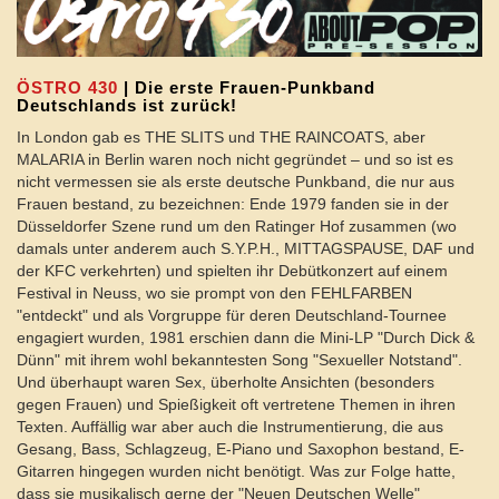
ÖSTRO 430
| Die erste Frauen-Punkband
Deutschlands ist zurück!
In London gab es THE SLITS und THE RAINCOATS, aber
MALARIA in Berlin waren noch nicht gegründet – und so ist es
nicht vermessen sie als erste deutsche Punkband, die nur aus
Frauen bestand, zu bezeichnen: Ende 1979 fanden sie in der
Düsseldorfer Szene rund um den Ratinger Hof zusammen (wo
damals unter anderem auch S.Y.P.H., MITTAGSPAUSE, DAF und
der KFC verkehrten) und spielten ihr Debütkonzert auf einem
Festival in Neuss, wo sie prompt von den FEHLFARBEN
"entdeckt" und als Vorgruppe für deren Deutschland-Tournee
engagiert wurden, 1981 erschien dann die Mini-LP "Durch Dick &
Dünn" mit ihrem wohl bekanntesten Song "Sexueller Notstand".
Und überhaupt waren Sex, überholte Ansichten (besonders
gegen Frauen) und Spießigkeit oft vertretene Themen in ihren
Texten. Auffällig war aber auch die Instrumentierung, die aus
Gesang, Bass, Schlagzeug, E-Piano und Saxophon bestand, E-
Gitarren hingegen wurden nicht benötigt. Was zur Folge hatte,
dass sie musikalisch gerne der "Neuen Deutschen Welle"