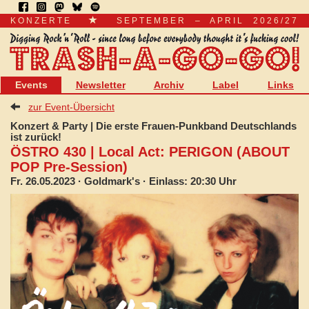
KONZERTE
SEPTEMBER – APRIL 2026/27
Events
Newsletter
Archiv
Label
Links
zur Event-Übersicht
Konzert & Party | Die erste Frauen-Punkband Deutschlands
ist zurück!
ÖSTRO 430 | Local Act: PERIGON (ABOUT
POP Pre-Session)
Fr. 26.05.2023
· Goldmark's · Einlass: 20:30 Uhr