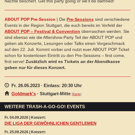
Nächte beschert. Get this party going or we'll be damned!
ABOUT POP Pre-Session
| Die
Pre-Sessions
sind verschiedene
Events in der Region Stuttgart, die euch bereits im Vorfeld der
ABOUT POP – Festival & Convention
überraschen werden. Sie
sind ebenso wie die Aftershow-Party Teil der ABOUT POP und
geben als Konzerte, Lesungen oder Talks einen Vorgeschmack
auf den 22. Juli. Kommt vorbei und nutzt euer ABOUT POP Ticket
schon für kostenlosen Eintritt zu den Pre-Sessions – first come,
first serve!
Zusätzlich wird es Tickets an der Abendkasse
geben nur für dieses Konzert.
Fr. 26.05.2023
· Einlass: 20:30 Uhr
Goldmark's
·
Stuttgart
-Mitte
[
Karte
]
WEITERE TRASH-A-GO-GO! EVENTS
Fr. 04.09.2026 | Konzert:
DIE LIGA DER GEWÖHNLICHEN GENTLEMEN
Fr. 25.09.2026 | Konzert: