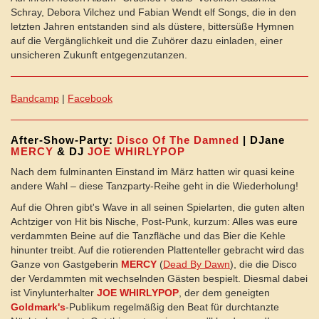
Schray, Debora Vilchez und Fabian Wendt elf Songs, die in den
letzten Jahren entstanden sind als düstere, bittersüße Hymnen
auf die Vergänglichkeit und die Zuhörer dazu einladen, einer
unsicheren Zukunft entgegenzutanzen.
Bandcamp
|
Facebook
After-Show-Party:
Disco Of The Damned
| DJane
MERCY
& DJ
JOE WHIRLYPOP
Nach dem fulminanten Einstand im März hatten wir quasi keine
andere Wahl – diese Tanzparty-Reihe geht in die Wiederholung!
Auf die Ohren gibt's Wave in all seinen Spielarten, die guten alten
Achtziger von Hit bis Nische, Post-Punk, kurzum: Alles was eure
verdammten Beine auf die Tanzfläche und das Bier die Kehle
hinunter treibt. Auf die rotierenden Plattenteller gebracht wird das
Ganze von Gastgeberin
MERCY
(
Dead By Dawn
), die die Disco
der Verdammten mit wechselnden Gästen bespielt. Diesmal dabei
ist Vinylunterhalter
JOE WHIRLYPOP
, der dem geneigten
Goldmark's
-Publikum regelmäßig den Beat für durchtanzte