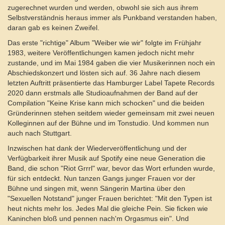
zugerechnet wurden und werden, obwohl sie sich aus ihrem
Selbstverständnis heraus immer als Punkband verstanden haben,
daran gab es keinen Zweifel.
Das erste "richtige" Album "Weiber wie wir" folgte im Frühjahr
1983, weitere Veröffentlichungen kamen jedoch nicht mehr
zustande, und im Mai 1984 gaben die vier Musikerinnen noch ein
Abschiedskonzert und lösten sich auf. 36 Jahre nach diesem
letzten Auftritt präsentierte das Hamburger Label Tapete Records
2020 dann erstmals alle Studioaufnahmen der Band auf der
Compilation "Keine Krise kann mich schocken" und die beiden
Gründerinnen stehen seitdem wieder gemeinsam mit zwei neuen
Kolleginnen auf der Bühne und im Tonstudio. Und kommen nun
auch nach Stuttgart.
Inzwischen hat dank der Wiederveröffentlichung und der
Verfügbarkeit ihrer Musik auf Spotify eine neue Generation die
Band, die schon "Riot Grrrl" war, bevor das Wort erfunden wurde,
für sich entdeckt. Nun tanzen Gangs junger Frauen vor der
Bühne und singen mit, wenn Sängerin Martina über den
"Sexuellen Notstand" junger Frauen berichtet: "Mit den Typen ist
heut nichts mehr los. Jedes Mal die gleiche Pein. Sie ficken wie
Kaninchen bloß und pennen nach'm Orgasmus ein". Und