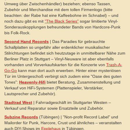
Umweg über Zwischenhändler) beziehen; ebenso Tassen,
Zubehör und Merchandise mit dem tollen Firmenlogo (bitte
beachten: der Rabe hat eine Kaffeebohne im Schnabel) – und
noch dazu gibt es mit
"The Black Series"
sogar limitierte Vinyl-
Sonderauskopplungen befreundeter Bands von Hardcore-Punk
bis Folk-Rock.
Second Hand Records
| Das Paradies für gebrauchte
Schallplatten so ungefähr aller erdenklicher musikalischer
Stilrichtungen befindet sich heutzutage in unmittelbarer Nähe zum
Berliner Platz in Stuttgart – Vinyl-Neuware ist aber ebenfalls
vorhanden und Vorverkaufskarten für die Konzerte von
Trash-A-
Go-Go
kann man dort auch erwerben. Hinter einer mysteriösen
Tür im Untergeschoß verbirgt sich zudem eine "Oase des guten
Tones":
Heavenly-Hifi
bietet Beratung, Zusammenstellung und
Verkauf von HiFi-Systemen (Plattenspieler, Verstärker,
Lautsprecher und Zubehör).
Stadtrad West
| Fahrradgeschäft im Stuttgarter Westen –
Verkauf und Reparatur sowie Ersatzteile und Zubehör.
Subzine Records
(Tübingen) | "Non-profit Record Label" und
Mailorder für Punk, Harcore, Crust und ähnliches – veranstalten
auch DIY-Shows im
Epplehaus
in Tübingen.