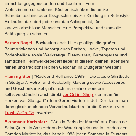
Einrichtungsgegenständen und Textilien – vom
Wohnzimmerschrank und Küchentisch über die antike
Schreibmaschine oder Essgeschirr bis zur Kleidung im Retrostyle.
Einkaufen darf dort jeder und das Anliegen ist, für
langzeitarbeitslose Menschen eine Perspektive und sinnvolle
Betätigung zu schaffen.
Farben Nagel
| Boykottiert doch bitte gefälligst die großen
Baumarktketten und besorgt euch Farben, Lacke, Tapeten und
Bodenbeläge sowie Werkzeuge, Eisenwaren, Gartengeräte und
sämtlichen Heimwerkerbedarf lieber in diesem kleinen, aber sehr
feinen und traditionsreichen Geschäft im Stuttgarter Westen!
Flaming Star
| "Rock and Roll since 1999 – Die älteste Shirtbude
in Stuttgart": Retro- und Rockabilly-Kleidung sowie Accessoires
und Geschenkartikel gibt's nicht nur online, sondern
selbstverständlich auch direkt
vor Ort im Shop
, den man "im
Herzen von Stuttgart" (dem Gerberviertel) findet. Dort kann man
dann gleich auch noch Vorverkaufskarten für die Konzerte von
Trash-A-Go-Go
erwerben.
Flohmarkt Karlsplatz
| "Was in Paris der Marché aux Puces de
Saint-Quen, in Amsterdam der Waterlooplein und in London der
Camden Market ist, das ist seit 1983 jeden Samstag in Stuttgart