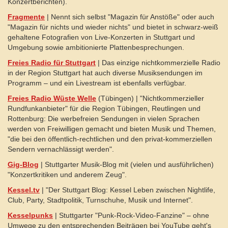
Konzertberichten).
Fragmente
| Nennt sich selbst "Magazin für Anstöße" oder auch
"Magazin für nichts und wieder nichts" und bietet in schwarz-weiß
gehaltene Fotografien von Live-Konzerten in Stuttgart und
Umgebung sowie ambitionierte Plattenbesprechungen.
Freies Radio für Stuttgart
| Das einzige nichtkommerzielle Radio
in der Region Stuttgart hat auch diverse Musiksendungen im
Programm – und ein Livestream ist ebenfalls verfügbar.
Freies Radio Wüste Welle
(Tübingen) | "Nichtkommerzieller
Rundfunkanbieter" für die Region Tübingen, Reutlingen und
Rottenburg: Die werbefreien Sendungen in vielen Sprachen
werden von Freiwilligen gemacht und bieten Musik und Themen,
"die bei den öffentlich-rechtlichen und den privat-kommerziellen
Sendern vernachlässigt werden".
Gig-Blog
| Stuttgarter Musik-Blog mit (vielen und ausführlichen)
"Konzertkritiken und anderem Zeug".
Kessel.tv
| "Der Stuttgart Blog: Kessel Leben zwischen Nightlife,
Club, Party, Stadtpolitik, Turnschuhe, Musik und Internet".
Kesselpunks
| Stuttgarter "Punk-Rock-Video-Fanzine" – ohne
Umwege zu den entsprechenden Beiträgen bei YouTube geht's