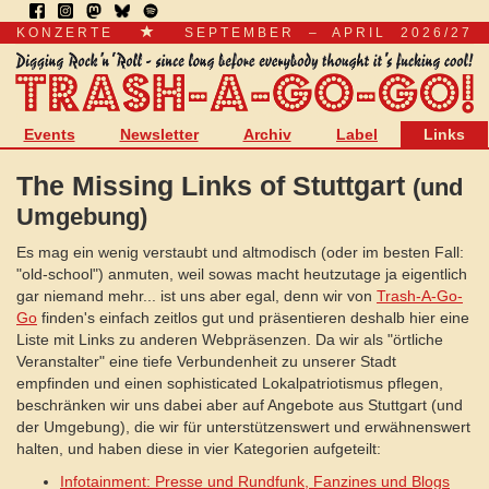
KONZERTE
SEPTEMBER – APRIL 2026/27
Events
Newsletter
Archiv
Label
Links
The Missing Links of Stuttgart
(und
Umgebung)
Es mag ein wenig verstaubt und altmodisch (oder im besten Fall:
"old-school") anmuten, weil sowas macht heutzutage ja eigentlich
gar niemand mehr... ist uns aber egal, denn wir von
Trash-A-Go-
Go
finden's einfach zeitlos gut und präsentieren deshalb hier eine
Liste mit Links zu anderen Webpräsenzen. Da wir als "örtliche
Veranstalter" eine tiefe Verbundenheit zu unserer Stadt
empfinden und einen sophisticated Lokalpatriotismus pflegen,
beschränken wir uns dabei aber auf Angebote aus Stuttgart (und
der Umgebung), die wir für unterstützenswert und erwähnenswert
halten, und haben diese in vier Kategorien aufgeteilt:
Infotainment: Presse und Rundfunk, Fanzines und Blogs