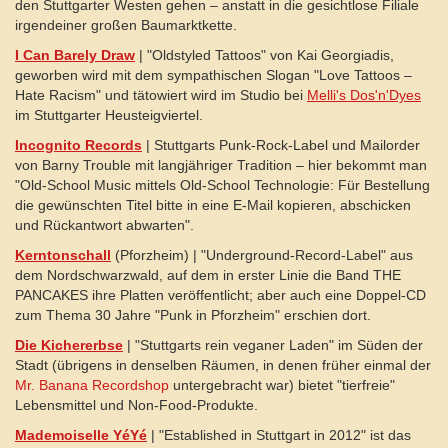
den Stuttgarter Westen gehen – anstatt in die gesichtlose Filiale
irgendeiner großen Baumarktkette.
I Can Barely Draw
| "Oldstyled Tattoos" von Kai Georgiadis,
geworben wird mit dem sympathischen Slogan "Love Tattoos –
Hate Racism" und tätowiert wird im Studio bei
Melli's Dos'n'Dyes
im Stuttgarter Heusteigviertel.
Incognito Records
| Stuttgarts Punk-Rock-Label und Mailorder
von Barny Trouble mit langjähriger Tradition – hier bekommt man
"Old-School Music mittels Old-School Technologie: Für Bestellung
die gewünschten Titel bitte in eine E-Mail kopieren, abschicken
und Rückantwort abwarten".
Kerntonschall
(Pforzheim) | "Underground-Record-Label" aus
dem Nordschwarzwald, auf dem in erster Linie die Band THE
PANCAKES ihre Platten veröffentlicht; aber auch eine Doppel-CD
zum Thema 30 Jahre "Punk in Pforzheim" erschien dort.
Die Kichererbse
| "Stuttgarts rein veganer Laden" im Süden der
Stadt (übrigens in denselben Räumen, in denen früher einmal der
Mr. Banana Recordshop
untergebracht war) bietet "tierfreie"
Lebensmittel und Non-Food-Produkte.
Mademoiselle YéYé
| "Established in Stuttgart in 2012" ist das