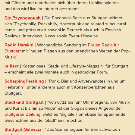
mit Gästen und unterhalten sich über deren Lieblingsplatten –
und das wird live im Internet gestreamt.
Die Psychocouch
| Die Facebook-Seite aus Stuttgart widmet
sich "Psychobilly, Rockabilly, Horrorpunk and related subcultural
items" und präsentiert sowohl in Deutsch als auch in Englisch
Reviews, Interviews, News sowie Event-Hinweise.
Radio Harakiri
| Wöchentliche Sendung im
Freien Radio für
Stuttgart
mit "neuen Platten aus den unendlichen Weiten der Pop-
Musik".
re.flect
| Kostenloses "Stadt- und Lifestyle-Magazin" für Stuttgart
– erscheint alle zwei Monate auch in gedruckter Form.
ScharpingPershing
| "Punk, Bier und Artverwandtes in und um
Heilbronn", unter anderem auch mit Konzertberichten aus
Stuttgart.
Stadtkind Stuttgart
| "Von 0711 bis fünf Uhr morgens, von Musik
und Kunst bis hin zu Mode" ist der Slogan dieses Angebot der
Stuttgarter Zeitung
, welches "digitale Homebase für spannende
Geschichten aus der Stadt" sein möchte.
Stuttgart-Schwarz
| "Das Szenemagazin für den schwarzen