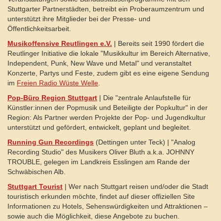
Stuttgarter Partnerstädten, betreibt ein Proberaumzentrum und
unterstützt ihre Mitglieder bei der Presse- und
Öffentlichkeitsarbeit.
Musikoffensive Reutlingen e.V.
| Bereits seit 1990 fördert die
Reutlinger Initiative die lokale "Musikkultur im Bereich Alternative,
Independent, Punk, New Wave und Metal" und veranstaltet
Konzerte, Partys und Feste, zudem gibt es eine eigene Sendung
im
Freien Radio Wüste Welle
.
Pop-Büro Region Stuttgart
| Die "zentrale Anlaufstelle für
Künstler:innen der Popmusik und Beteiligte der Popkultur" in der
Region: Als Partner werden Projekte der Pop- und Jugendkultur
unterstützt und gefördert, entwickelt, geplant und begleitet.
Running Gun Recordings
(Dettingen unter Teck) | "Analog
Recording Studio" des Musikers Oliver Bluth a.k.a. JOHNNY
TROUBLE, gelegen im Landkreis Esslingen am Rande der
Schwäbischen Alb.
Stuttgart Tourist
| Wer nach Stuttgart reisen und/oder die Stadt
touristisch erkunden möchte, findet auf dieser offiziellen Site
Informationen zu Hotels, Sehenswürdigkeiten und Attraktionen –
sowie auch die Möglichkeit, diese Angebote zu buchen.