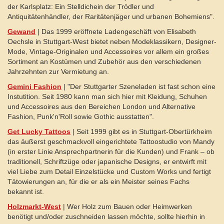
der Karlsplatz: Ein Stelldichein der Trödler und
Antiquitätenhändler, der Raritätenjäger und urbanen Bohemiens".
Gewand
| Das 1999 eröffnete Ladengeschäft von Elisabeth
Oechsle in Stuttgart-West bietet neben Modeklassikern, Designer-
Mode, Vintage-Originalen und Accessoires vor allem ein großes
Sortiment an Kostümen und Zubehör aus den verschiedenen
Jahrzehnten zur Vermietung an.
Gemini Fashion
| "Der Stuttgarter Szeneladen ist fast schon eine
Instutition. Seit 1980 kann man sich hier mit Kleidung, Schuhen
und Accessoires aus den Bereichen London und Alternative
Fashion, Punk'n'Roll sowie Gothic ausstatten".
Get Lucky Tattoos
| Seit 1999 gibt es in Stuttgart-Obertürkheim
das äußerst geschmackvoll eingerichtete Tattoostudio von Mandy
(in erster Linie Ansprechpartnerin für die Kunden) und Frank – ob
traditionell, Schriftzüge oder japanische Designs, er entwirft mit
viel Liebe zum Detail Einzelstücke und Custom Works und fertigt
Tätowierungen an, für die er als ein Meister seines Fachs
bekannt ist.
Holzmarkt-West
| Wer Holz zum Bauen oder Heimwerken
benötigt und/oder zuschneiden lassen möchte, sollte hierhin in