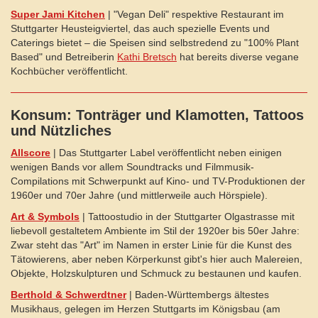
Super Jami Kitchen
| "Vegan Deli" respektive Restaurant im
Stuttgarter Heusteigviertel, das auch spezielle Events und
Caterings bietet – die Speisen sind selbstredend zu "100% Plant
Based" und Betreiberin
Kathi Bretsch
hat bereits diverse vegane
Kochbücher veröffentlicht.
Konsum: Tonträger und Klamotten, Tattoos
und Nützliches
Allscore
| Das Stuttgarter Label veröffentlicht neben einigen
wenigen Bands vor allem Soundtracks und Filmmusik-
Compilations mit Schwerpunkt auf Kino- und TV-Produktionen der
1960er und 70er Jahre (und mittlerweile auch Hörspiele).
Art & Symbols
| Tattoostudio in der Stuttgarter Olgastrasse mit
liebevoll gestaltetem Ambiente im Stil der 1920er bis 50er Jahre:
Zwar steht das "Art" im Namen in erster Linie für die Kunst des
Tätowierens, aber neben Körperkunst gibt's hier auch Malereien,
Objekte, Holzskulpturen und Schmuck zu bestaunen und kaufen.
Berthold & Schwerdtner
| Baden-Württembergs ältestes
Musikhaus, gelegen im Herzen Stuttgarts im Königsbau (am