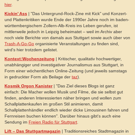
hier
.
Kickin' Ass
| "Das Untergrund-Rock-Zine mit Kick" und Konzert-
und Plattenkritiken wurde Ende der 1990er Jahre noch im baden-
württembergischem Zollern-Alb-Kreis ins Leben gerufen, ist
mittlerweile jedoch in Leipzig beheimatet – weil im Archiv aber
noch viele Berichte von damals aus Stuttgart sowie auch über von
Trash-A-Go-Go
organisierte Veranstaltungen zu finden sind,
wird's hier trotzdem gelistet.
Kontext:Wochenzeitung
| Kritischer, qualitativ hochwertiger,
unabhängiger und investigativer Journalismus aus Stuttgart, in
Form einer wöchentlichen Online-Zeitung (und jeweils samstags
in gedruckter Form als Beilage der
taz
).
Kosmik Orgon Kanister
| "Das Ziel dieses Blogs ist ganz
einfach: Die Macher wollen Musik und Filme, die sie selbst gut
finden, anderen Interessierten näher bringen und wollen zum
Schallplattenkaufen im großen Stil animieren, damit
Schallplattenhändler endlich wieder dicke Limousinen fahren und
Fernreisen buchen können". Darüber hinaus gibt's auch eine
Sendung im
Freien Radio für Stuttgart
.
Lift – Das Stuttgartmagazin
| Traditionsreiches Stadtmagazin in