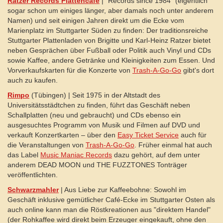
Ratzer Records Plattencafé
| "Records since 1984" (eigentlich
sogar schon um einiges länger, aber damals noch unter anderem
Namen) und seit einigen Jahren direkt um die Ecke vom
Marienplatz im Stuttgarter Süden zu finden: Der traditionsreiche
Stuttgarter Plattenladen von Brigitte und Karl-Heinz Ratzer bietet
neben Gesprächen über Fußball oder Politik auch Vinyl und CDs
sowie Kaffee, andere Getränke und Kleinigkeiten zum Essen. Und
Vorverkaufskarten für die Konzerte von
Trash-A-Go-Go
gibt's dort
auch zu kaufen.
Rimpo
(Tübingen) | Seit 1975 in der Altstadt des
Universitätsstädtchen zu finden, führt das Geschäft neben
Schallplatten (neu und gebraucht) und CDs ebenso ein
ausgesuchtes Programm von Musik und Filmen auf DVD und
verkauft Konzertkarten – über den
Easy Ticket Service
auch für
die Veranstaltungen von
Trash-A-Go-Go
. Früher einmal hat auch
das Label
Music Maniac Records
dazu gehört, auf dem unter
anderem DEAD MOON und THE FUZZTONES Tonträger
veröffentlichten.
Schwarzmahler
| Aus Liebe zur Kaffeebohne: Sowohl im
Geschäft inklusive gemütlicher Café-Ecke im Stuttgarter Osten als
auch online kann man die Röstkreationen aus "direktem Handel"
(der Rohkaffee wird direkt beim Erzeuger eingekauft, ohne den