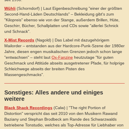
Wühli
(Schorndorf) | Laut Eigenbeschreibung "einer der größten
Second-Hand-Läden Deutschlands" – Bekleidung gibt's zum
"Kilopreis" ebenso wie von der Stange, außerdem Brillen, Hüte,
Geschirr, Bücher, Schallplatten und CDs sowie "allerlei Schnick
und Schnack".
X-Mist Records
(Nagold) | Das Label mit dazugehörigem
Mailorder – entstanden aus der Hardcore-Punk-Szene der 1980er
Jahre, diesen engen musikalischen Grenzen jedoch schon lange
"entwachsen" – steht laut
Ox-Fanzine
heutzutage "für guten
Geschmack und Attitüde abseits ausgetretener Pfade, für holprige
Schleichwege abseits der breiten Pisten des
Massengeschmacks".
Sonstiges: Alles andere und einiges
weitere
Black Shack Recordings
(Calw) | "The right Portion of
Distortion" verspricht das seit 2010 von den Musikern Rawand
Baziany und Stephan Brodbeck am Rande des Schwarzwalds
betriebene Tonstudio, welches als Top-Adresse für Liebhaber von