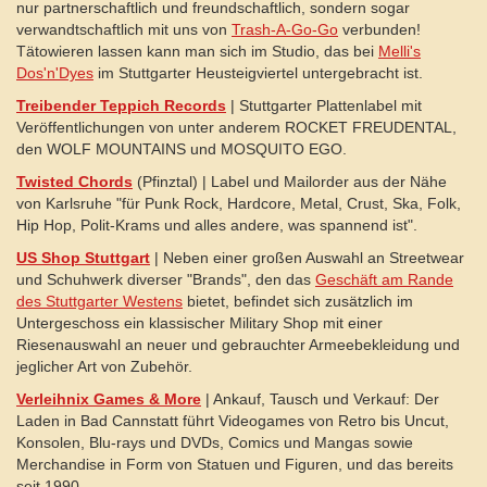
nur partnerschaftlich und freundschaftlich, sondern sogar
verwandtschaftlich mit uns von
Trash-A-Go-Go
verbunden!
Tätowieren lassen kann man sich im Studio, das bei
Melli's
Dos'n'Dyes
im Stuttgarter Heusteigviertel untergebracht ist.
Treibender Teppich Records
| Stuttgarter Plattenlabel mit
Veröffentlichungen von unter anderem ROCKET FREUDENTAL,
den WOLF MOUNTAINS und MOSQUITO EGO.
T
wisted Chords
(Pfinztal) | Label und Mailorder aus der Nähe
von Karlsruhe "für Punk Rock, Hardcore, Metal, Crust, Ska, Folk,
Hip Hop, Polit-Krams und alles andere, was spannend ist".
US Shop Stuttgart
| Neben einer großen Auswahl an Streetwear
und Schuhwerk diverser "Brands", den das
Geschäft am Rande
des Stuttgarter Westens
bietet, befindet sich zusätzlich im
Untergeschoss ein klassischer Military Shop mit einer
Riesenauswahl an neuer und gebrauchter Armeebekleidung und
jeglicher Art von Zubehör.
Verleihnix
Games & More
| Ankauf, Tausch und Verkauf: Der
Laden in Bad Cannstatt führt Videogames von Retro bis Uncut,
Konsolen, Blu-rays und DVDs, Comics und Mangas sowie
Merchandise in Form von Statuen und Figuren, und das bereits
seit 1990.