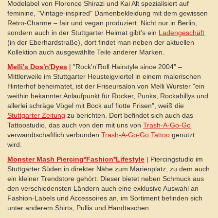
Modelabel von Florence Shirazi und Kai Alt spezialisiert auf
feminine, "Vintage-inspired" Damenbekleidung mit dem gewissen
Retro-Charme – fair und vegan produziert. Nicht nur in Berlin,
sondern auch in der Stuttgarter Heimat gibt's ein
Ladengeschäft
(in der Eberhardstraße), dort findet man neben der aktuellen
Kollektion auch ausgewählte Teile anderer Marken.
Melli's Dos'n'Dyes
| "Rock'n'Roll Hairstyle since 2004" –
Mittlerweile im Stuttgarter Heusteigviertel in einem malerischen
Hinterhof beheimatet, ist der Friseursalon von Melli Wurster "ein
weithin bekannter Anlaufpunkt für Rocker, Punks, Rockabillys und
allerlei schräge Vögel mit Bock auf flotte Frisen", weiß die
Stuttgarter Zeitung
zu berichten. Dort befindet sich auch das
Tattoostudio, das auch von den mit uns von
Trash-A-Go-Go
verwandtschaftlich verbunden
Trash-A-Go-Go Tattoo
genutzt
wird.
Monster Mash Piercing*Fashion*Lifestyle
| Piercingstudio im
Stuttgarter Süden in direkter Nähe zum Marienplatz, zu dem auch
ein kleiner Trendstore gehört: Dieser bietet neben Schmuck aus
den verschiedensten Ländern auch eine exklusive Auswahl an
Fashion-Labels und Accessoires an, im Sortiment befinden sich
unter anderem Shirts, Pullis und Handtaschen.