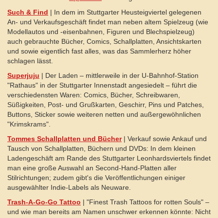
Such & Find
| In dem im Stuttgarter Heusteigviertel gelegenen
An- und Verkaufsgeschäft findet man neben altem Spielzeug (wie
Modellautos und -eisenbahnen, Figuren und Blechspielzeug)
auch gebrauchte Bücher, Comics, Schallplatten, Ansichtskarten
und sowie eigentlich fast alles, was das Sammlerherz höher
schlagen lässt.
Superjuju
| Der Laden – mittlerweile in der U-Bahnhof-Station
"Rathaus" in der Stuttgarter Innenstadt angesiedelt – führt die
verschiedensten Waren: Comics, Bücher, Schreibwaren,
Süßigkeiten, Post- und Grußkarten, Geschirr, Pins und Patches,
Buttons, Sticker sowie weiteren netten und außergewöhnlichen
"Krimskrams".
Tommes
Schallplatten und Bücher
| Verkauf sowie Ankauf und
Tausch von Schallplatten, Büchern und DVDs: In dem kleinen
Ladengeschäft am Rande des Stuttgarter Leonhardsviertels findet
man eine große Auswahl an Second-Hand-Platten aller
Stilrichtungen; zudem gibt's die Veröffentlichungen einiger
ausgewählter Indie-Labels als Neuware.
Trash-A-Go-Go Tattoo
| "Finest Trash Tattoos for rotten Souls" –
und wie man bereits am Namen unschwer erkennen könnte: Nicht