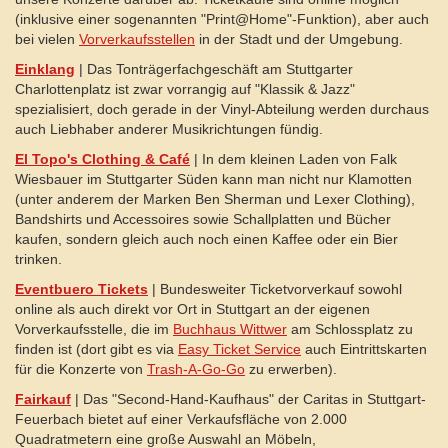
(inklusive einer sogenannten "Print@Home"-Funktion), aber auch
bei vielen
Vorverkaufsstellen
in der Stadt und der Umgebung.
Einklang
| Das Tonträgerfachgeschäft am Stuttgarter
Charlottenplatz ist zwar vorrangig auf "Klassik & Jazz"
spezialisiert, doch gerade in der Vinyl-Abteilung werden durchaus
auch Liebhaber anderer Musikrichtungen fündig.
El Topo's
Clothing & Café
| In dem kleinen Laden von Falk
Wiesbauer im Stuttgarter Süden kann man nicht nur Klamotten
(unter anderem der Marken Ben Sherman und Lexer Clothing),
Bandshirts und Accessoires sowie Schallplatten und Bücher
kaufen, sondern gleich auch noch einen Kaffee oder ein Bier
trinken.
Eventbuero Tickets
| Bundesweiter Ticketvorverkauf sowohl
online als auch direkt vor Ort in Stuttgart an der eigenen
Vorverkaufsstelle, die im
Buchhaus Wittwer
am Schlossplatz zu
finden ist (dort gibt es via
Easy Ticket Service
auch Eintrittskarten
für die Konzerte von
Trash-A-Go-Go
zu erwerben).
Fairkauf
| Das "Second-Hand-Kaufhaus" der Caritas in Stuttgart-
Feuerbach bietet auf einer Verkaufsfläche von 2.000
Quadratmetern eine große Auswahl an Möbeln,