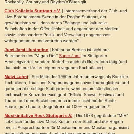
Rockabilly, Country und Rhythm'n'Blues gilt.
Club Kollektiv Stuttgart e.V.
| Interessenverband der Club- und
Live-Entertainment-Szene in der Region Stuttgart, der
gewährleisten soll, dass deren "Belange und kulturelle
Botschaften in der Öffentlichkeit und gegenüber den Medien
sowie insbesondere Politik und Verwaltung angemessen
wahrgenommen und vertreten werden".
Jumi Jami Illustration
| Katharina Bretsch ist nicht nur
Betreiberin des "Vegan Deli"
Super Jami
im Stuttgarter
Heusteigviertel, sondern fürderhin auch als Illustratorin tätig (und
das nicht nur für ihre eigenen veganen Kochbücher).
Matzi Lahni
| Seit Mitte der 1980er Jahre unterwegs als Backline-
Technikerin, Tour- und Stagemanagerin sowie Tourbegleiterin und
garantiert die richtige Stuttgarterin, wenn es um künstlerisch-
technischen Konzertservice geht: "Etliche Shows, Festivals und
Touren auf dem Buckel und noch immer nicht müde. Bunte
Haare, gute Laune, drogenfrei und 100% Engagement!".
Musikinitative Rock Stuttgart e.V.
| Die 1978 gegründete "MIR"
setzt sich für die Live-Musik-Kultur in der Stadt und der Region
ein, ist Ansprechpartner für Musikerinnen und Musiker, organisiert
Veranstaltungen sowie Bandaustauschprogramme mit den