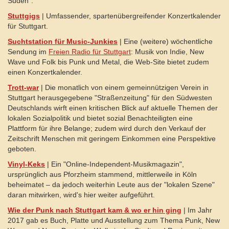
Süden".
Stuttgigs
| Umfassender, spartenübergreifender Konzertkalender
für Stuttgart.
Suchtstation für Music-Junkies
| Eine (weitere) wöchentliche
Sendung im
Freien Radio für Stuttgart
: Musik von Indie, New
Wave und Folk bis Punk und Metal, die Web-Site bietet zudem
einen Konzertkalender.
Trott-war
| Die monatlich von einem gemeinnützigen Verein in
Stuttgart herausgegebene "Straßenzeitung" für den Südwesten
Deutschlands wirft einen kritischen Blick auf aktuelle Themen der
lokalen Sozialpolitik und bietet sozial Benachteiligten eine
Plattform für ihre Belange; zudem wird durch den Verkauf der
Zeitschrift Menschen mit geringem Einkommen eine Perspektive
geboten.
Vinyl-Keks
| Ein "Online-Independent-Musikmagazin",
ursprünglich aus Pforzheim stammend, mittlerweile in Köln
beheimatet – da jedoch weiterhin Leute aus der "lokalen Szene"
daran mitwirken, wird's hier weiter aufgeführt.
Wie der Punk nach Stuttgart kam & wo er hin ging
| Im Jahr
2017 gab es Buch, Platte und Ausstellung zum Thema Punk, New