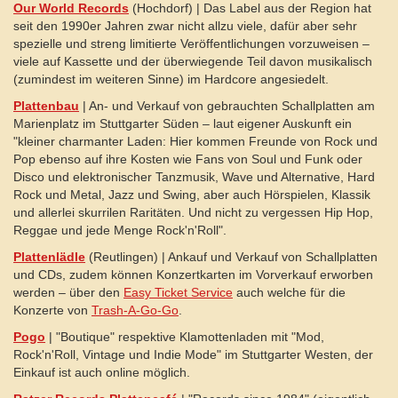
Our World Records
(Hochdorf) | Das Label aus der Region hat
seit den 1990er Jahren zwar nicht allzu viele, dafür aber sehr
spezielle und streng limitierte Veröffentlichungen vorzuweisen –
viele auf Kassette und der überwiegende Teil davon musikalisch
(zumindest im weiteren Sinne) im Hardcore angesiedelt.
Plattenbau
| An- und Verkauf von gebrauchten Schallplatten am
Marienplatz im Stuttgarter Süden – laut eigener Auskunft ein
"kleiner charmanter Laden: Hier kommen Freunde von Rock und
Pop ebenso auf ihre Kosten wie Fans von Soul und Funk oder
Disco und elektronischer Tanzmusik, Wave und Alternative, Hard
Rock und Metal, Jazz und Swing, aber auch Hörspielen, Klassik
und allerlei skurrilen Raritäten. Und nicht zu vergessen Hip Hop,
Reggae und jede Menge Rock'n'Roll".
Plattenlädle
(Reutlingen) | Ankauf und Verkauf von Schallplatten
und CDs, zudem können Konzertkarten im Vorverkauf erworben
werden – über den
Easy Ticket Service
auch welche für die
Konzerte von
Trash-A-Go-Go
.
Pogo
| "Boutique" respektive Klamottenladen mit "Mod,
Rock'n'Roll, Vintage und Indie Mode" im Stuttgarter Westen, der
Einkauf ist auch online möglich.