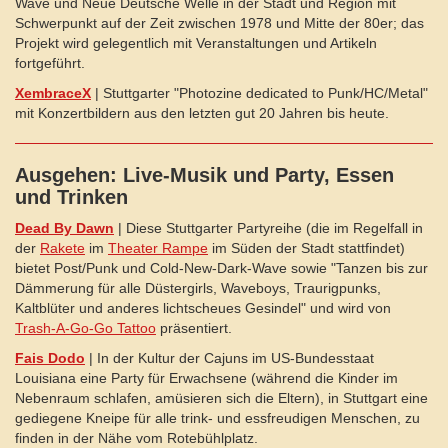
Wave und Neue Deutsche Welle in der Stadt und Region mit
Schwerpunkt auf der Zeit zwischen 1978 und Mitte der 80er; das
Projekt wird gelegentlich mit Veranstaltungen und Artikeln
fortgeführt.
XembraceX
| Stuttgarter "Photozine dedicated to Punk/HC/Metal"
mit Konzertbildern aus den letzten gut 20 Jahren bis heute.
Ausgehen: Live-Musik und Party, Essen
und Trinken
Dead By Dawn
| Diese Stuttgarter Partyreihe (die im Regelfall in
der
Rakete
im
Theater Rampe
im Süden der Stadt stattfindet)
bietet Post/Punk und Cold-New-Dark-Wave sowie "Tanzen bis zur
Dämmerung für alle Düstergirls, Waveboys, Traurigpunks,
Kaltblüter und anderes lichtscheues Gesindel" und wird von
Trash-A-Go-Go Tattoo
präsentiert.
Fais Dodo
| In der Kultur der Cajuns im US-Bundesstaat
Louisiana eine Party für Erwachsene (während die Kinder im
Nebenraum schlafen, amüsieren sich die Eltern), in Stuttgart eine
gediegene Kneipe für alle trink- und essfreudigen Menschen, zu
finden in der Nähe vom Rotebühlplatz.