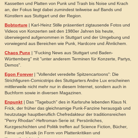
Kassetten und Platten von Punk und Trash bis Noise und Krach
an, der Fokus liegt dabei zumindest teilweise auf Bands und
Künstlern aus Stuttgart und der Region.
Bobtorture
| Karl-Heinz Stille präsentiert zigtausende Fotos und
Videos von Konzerten seit den 1980er Jahren bis heute,
überwiegend aufgenommen in Stuttgart und der Umgebung und
vorwiegend aus Bereichen wie Punk, Hardcore und Ähnlichem.
Chaos Punx
| "Fucking News aus Stuttgart und Baden-
Württemberg" mit "unter anderem Terminen für Konzerte, Partys,
Demos".
Egon Forever
| "Vollendet veredelte Spitzencartoons": Die
Strichfiguren-Comicstrips des Stuttgarters Andre Lux erscheinen
mittlerweile nicht mehr nur in diesem Internet, sondern auch in
Buchform sowie in diversen Magazinen.
Enpunkt
| Das "Tagebuch" des in Karlsruhe lebenden Klaus N.
Frick, der früher das gleichnamige Punk-Fanzine herausgab und
heutzutage hauptberuflich Chefredakteur der traditionsreichen
"Perry Rhodan"-Heftroman-Serie ist: Persönliches,
Kurzgeschichten und Politik treffen auf Science Fiction, Bücher,
Filme und Musik (in Form von Plattenkritiken und