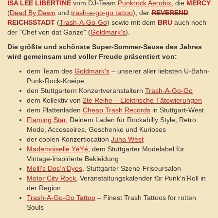
ISA LEE LIBERTINE
vom DJ-Team
Punkrock Aerobix
, die
MERCY
(
Dead By Dawn
und
trash-a-go-go tattoo
), der
REVEREND
REICHSSTADT
(
Trash-A-Go-Go
) sowie mit dem
BRU
auch noch
der "Chef von dat Ganze" (
Goldmark's
).
Die größte und schönste Super-Sommer-Sause des Jahres
wird gemeinsam und voller Freude präsentiert von:
dem Team des
Goldmark's
– unserer aller liebsten U-Bahn-
Punk-Rock-Kneipe
den Stuttgartern Konzertveranstaltern
Trash-A-Go-Go
dem Kollektiv von
2te Reihe – Elektrische Tätowierungen
dem Plattenladen
Cheap Trash Records
in Stuttgart-West
Flaming Star
, Deinem Laden für Rockabilly Style, Retro
Mode, Accessoires, Geschenke und Kurioses
der coolen Konzertlocation
Juha West
Mademoiselle YéYé
, dem Stuttgarter Modelabel für
Vintage-inspirierte Bekleidung
Melli's Dos'n'Dyes
, Stuttgarter Szene-Friseursalon
Motor City Rock
, Veranstaltungskalender für Punk'n'Roll in
der Region
Trash-A-Go-Go Tattoo
– Finest Trash Tattoos for rotten
Souls