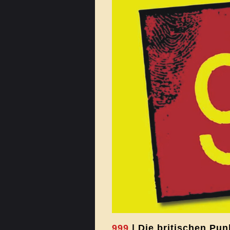
999
| Die britischen Pun