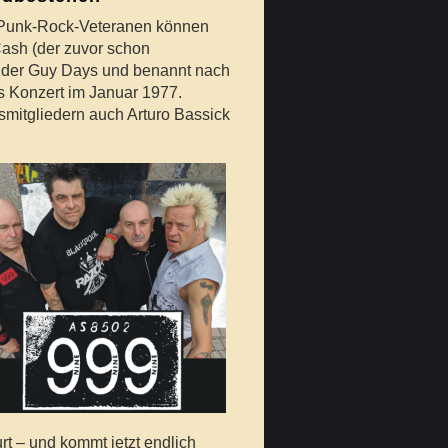
en Punk-Rock-Veteranen können
Cash (der zuvor schon
der Guy Days und benannt nach
es Konzert im Januar 1977.
mitgliedern auch Arturo Bassick
rt – und kommt jetzt endlich