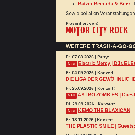
Ratzer Records & Beer
· 
Sowie bei allen Veranstaltunge
Präsentiert von:
WEITERE TRASH-A-GO-G
Fr. 07.08.2026 | Party:
Electric Mercy | DJs E
Neu
Fr. 04.09.2026 | Konzert:
DIE LIGA DER GEWÖHNLIC
Fr. 25.09.2026 | Konzert:
ASTRO ZOMBIES | Gues
Neu
Di. 29.09.2026 | Konzert:
KEMO THE BLAXICAN
Neu
Fr. 13.11.2026 | Konzert:
THE PLASTIC SMILE | Guest