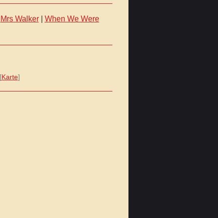
|
Mrs Walker
|
When We Were
[
Karte
]