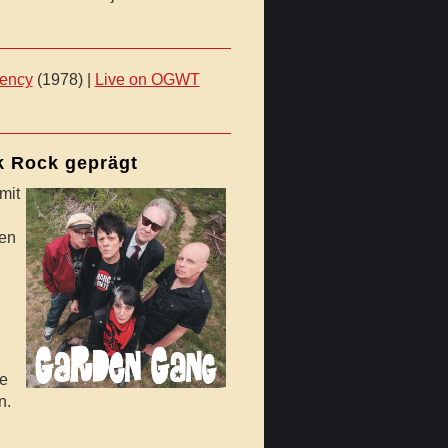
ency
(1978) |
Live on OGWT
k Rock geprägt
mit
hen
ne
n.