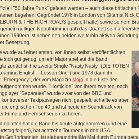
ffiziell "50 Jahre Punk" gefeiert werden – auch diese britisch
stehen begehen! Gegründet 1976 in London von Gitarrist Nick 
ILBURN & THE HIGH ROADS gespielt hatte) sowie seinem Bru
llgemein gültigen Notrufnummer gab das Quartett sein allererst
ühen 1990ern ist neben den beiden weiterhin aktiven Gründungs
der Besetzung.
 wurde auf einer ersten, von ihnen selbst veröffentlichten
e sich gut genug, um ein Majorlabel auf die Band
gte zunächst ihre zweite Single "Nasty Nasty" (DIE TOTEN
earning English – Lesson One") und 1978 dann ihr
k "Emergency", der vom Magazin
Mojo
in die Liste der
 aufgenommen wurde. "Homicide" von ihrem zweiten, noch
ngplayer "Separates" wurde zwar von der BBC und
ontroverser Textpassagen nicht gespielt, schaffte es aber
n die englischen Top 40 und ist heute im Soundtrack von
er Filme und Fernsehserien zu hören.
dioplatten hat die Band bis heute aufgenommen (und eine
rtstag folgen), hat achtzehn Tourneen in den USA
in Großbritannien, ist siebenunddreißig Mal durch Europa getou