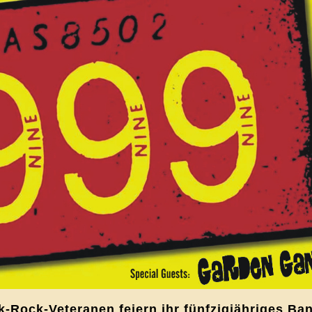
k-Rock-Veteranen feiern ihr fünfzigjähriges B