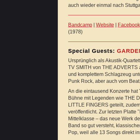
auch wieder einmal nach Stuttga
Bandcamp
|
Website
|
Facebook
(1978)
Special Guests:
GARDE
Ursprünglich als Akustik-Quarte
TV SMITH von THE ADVERTS auf 
und komplettem Schlagzeug unter
Punk Rock, aber auch vom Beat
An die eintausend Konzerte hat "
Bühne mit Legenden wie TH
LITTLE FINGERS geteilt, zudem 
veröffentlicht. Zur letzten Plat
Mittelklasse – das neue Werk der
Band so gut versteht, klassisch
Pop, weil alle 13 Songs direkt i