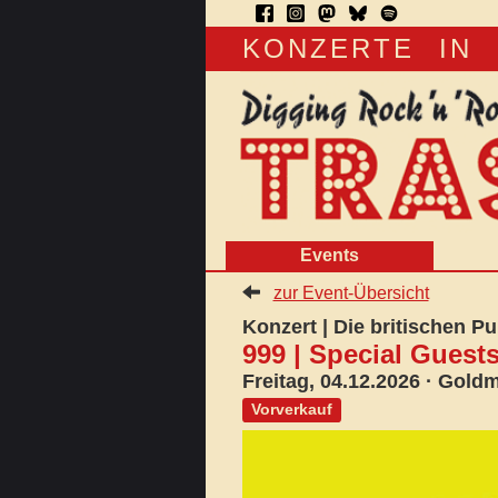
KONZERTE
IN
Events
zur Event-Übersicht
Konzert | Die britischen P
999 | Special Gue
Freitag, 04.12.2026
· Goldma
Vorverkauf