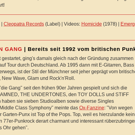
rt!
|
Cleopatra Records
(Label) | Videos:
Homicide
(1978) |
Emerg
N GANG
| Bereits seit 1992 vom britischen Pun
tt gestartet, ging's damals gleich nach der Gründung zusammen 
Tour durch Deutschland. Ab 1995 dann mit E-Gitarren, Bass
wegs, ist der Stil der Münchner seit jeher geprägt vom britisc
, New Wave, Glam und Rock'n'Roll.
die Gang" seit den frühen 90er Jahren gespielt und sich die
E DAMNED, THE UNDERTONES, den TOY DOLLS und STIFF
haben sie sieben Studioalben sowie diverse Singles
te "Middle Class Symphony" meinte das
Ox-Fanzine
: "Von wegen
 Garten-Punx ist Top of the Pops. Top, weil es hierzulande kei
en 77er-Punkrock derart charmant und interessant rüberzubringe
ns Ohr gehen".