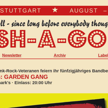
 STUTTGART
AUGUST – A
Newsletter
Archiv
Labe
unk-Rock-Veteranen feiern ihr fünfzigjähriges Bandb
sts: GARDEN GANG
rk's · Einlass: 20:00 Uhr