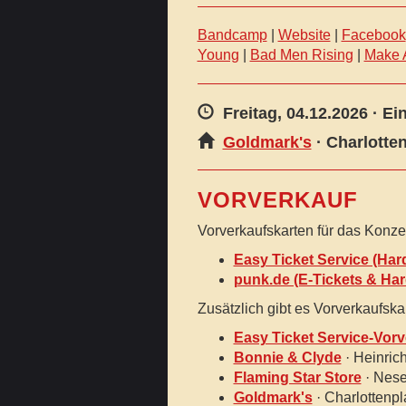
Bandcamp
|
Website
|
Facebook
Young
|
Bad Men Rising
|
Make 
Freitag, 04.12.2026
· Ei
Goldmark's
· Charlotte
VORVERKAUF
Vorverkaufskarten für das Konz
Easy Ticket Service (Har
punk.de (E-Tickets & Har
Zusätzlich gibt es Vorverkaufska
Easy Ticket Service-Vorv
Bonnie & Clyde
· Heinric
Flaming Star Store
· Nese
Goldmark's
· Charlottenpla