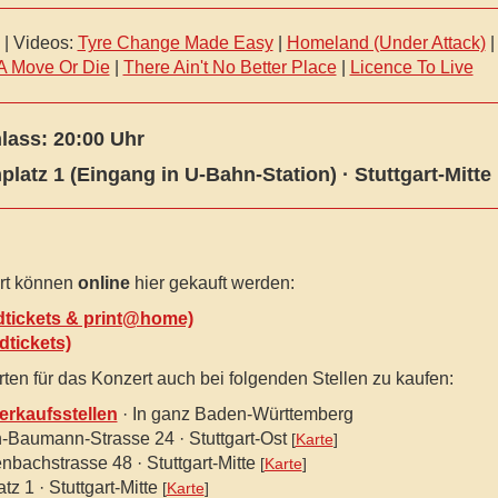
| Videos:
Tyre Change Made Easy
|
Homeland (Under Attack)
A Move Or Die
|
There Ain't No Better Place
|
Licence To Live
nlass: 20:00 Uhr
nplatz 1 (Eingang in U-Bahn-Station)
·
Stuttgart
-Mitte
ert können
online
hier gekauft werden:
dtickets & print@home)
dtickets)
rten für das Konzert auch bei folgenden Stellen zu kaufen:
erkaufsstellen
· In ganz Baden-Württemberg
h-Baumann-Strasse 24 · Stuttgart-Ost
[
Karte
]
nbachstrasse 48 · Stuttgart-Mitte
[
Karte
]
tz 1 · Stuttgart-Mitte
[
Karte
]