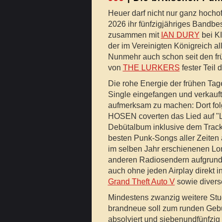
Heuer darf nicht nur ganz hocho
2026 ihr fünfzigjähriges Bandbe
zusammen mit
IAN DURY
bei K
der im Vereinigten Königreich a
Nunmehr auch schon seit den fr
von
THE LURKERS
fester Teil 
Die rohe Energie der frühen Tage
Single eingefangen und verkauft
aufmerksam zu machen: Dort fol
HOSEN coverten das Lied auf "L
Debütalbum inklusive dem Trac
besten Punk-Songs aller Zeiten
im selben Jahr erschienenen Lo
anderen Radiosendern aufgrund k
auch ohne jeden Airplay direkt i
Grand Theft Auto V
sowie divers
Mindestens zwanzig weitere Stu
brandneue soll zum runden Gebu
absolviert und siebenundfünfzig 