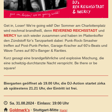
Get in, Loser! We're going wild! Der Sommer am Charlottenplatz
wird nochmal brandheiß, denn
REVEREND REICHSSTADT
und
MERCY
tun sich wieder zusammen und haben im Plattenkoffer
den Zündstoff für's Tanzparkett dabei: Punk-Rock-Smasher
treffen auf Post-Punk-Perlen, Garage-Kracher auf 60's-Beats und
Wave-Tunes auf 80's-Banger & Rarities.
Kurz gesagt eine brandgefährliche und explosive Mischung, die
eine schwitzig-durchtanzte Nacht verspricht. Be there or be
square!
Biergarten geöffnet ab 19.00 Uhr, die DJ-Action startet zirka
ab spätestens 21.21 Uhr, der Eintritt ist frei.
Sa. 31.08.2024
· Einlass: 19:00 Uhr
Goldmark's
·
Stuttgart
-Mitte
[
Karte
]