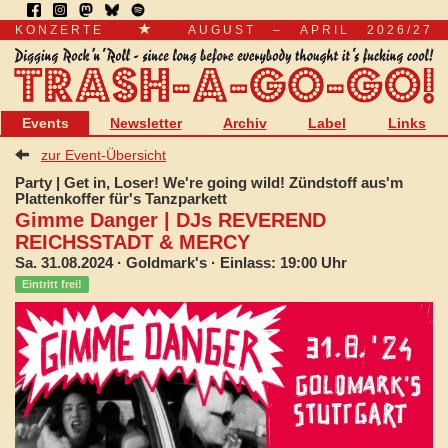
KONZERTE
AUGUST – APRIL 2026/27
Events
Newsletter
Archiv
Label
Links
zur Event-Übersicht
Party | Get in, Loser! We're going wild! Zündstoff aus'm
Plattenkoffer für's Tanzparkett
Gimme Danger | DJs REVEREND
REICHSSTADT & MERCY
Sa. 31.08.2024
· Goldmark's · Einlass: 19:00 Uhr
Eintritt frei!