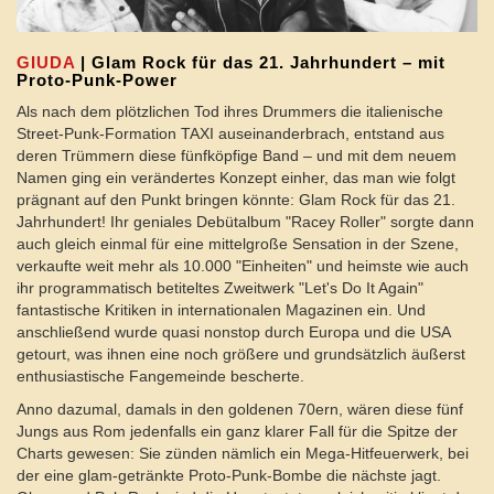
GIUDA
| Glam Rock für das 21. Jahrhundert – mit
Proto-Punk-Power
Als nach dem plötzlichen Tod ihres Drummers die italienische
Street-Punk-Formation TAXI auseinanderbrach, entstand aus
deren Trümmern diese fünfköpfige Band – und mit dem neuem
Namen ging ein verändertes Konzept einher, das man wie folgt
prägnant auf den Punkt bringen könnte: Glam Rock für das 21.
Jahrhundert! Ihr geniales Debütalbum "Racey Roller" sorgte dann
auch gleich einmal für eine mittelgroße Sensation in der Szene,
verkaufte weit mehr als 10.000 "Einheiten" und heimste wie auch
ihr programmatisch betiteltes Zweitwerk "Let's Do It Again"
fantastische Kritiken in internationalen Magazinen ein. Und
anschließend wurde quasi nonstop durch Europa und die USA
getourt, was ihnen eine noch größere und grundsätzlich äußerst
enthusiastische Fangemeinde bescherte.
Anno dazumal, damals in den goldenen 70ern, wären diese fünf
Jungs aus Rom jedenfalls ein ganz klarer Fall für die Spitze der
Charts gewesen: Sie zünden nämlich ein Mega-Hitfeuerwerk, bei
der eine glam-getränkte Proto-Punk-Bombe die nächste jagt.