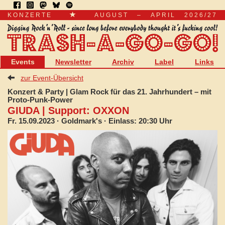
KONZERTE
AUGUST – APRIL 2026/27
Events
Newsletter
Archiv
Label
Links
zur Event-Übersicht
Konzert & Party | Glam Rock für das 21. Jahrhundert – mit
Proto-Punk-Power
GIUDA | Support: OXXON
Fr. 15.09.2023
· Goldmark's · Einlass: 20:30 Uhr