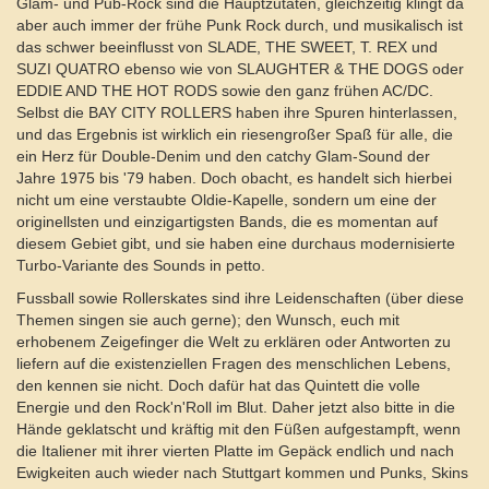
Glam- und Pub-Rock sind die Hauptzutaten, gleichzeitig klingt da
aber auch immer der frühe Punk Rock durch, und musikalisch ist
das schwer beeinflusst von SLADE, THE SWEET, T. REX und
SUZI QUATRO ebenso wie von SLAUGHTER & THE DOGS oder
EDDIE AND THE HOT RODS sowie den ganz frühen AC/DC.
Selbst die BAY CITY ROLLERS haben ihre Spuren hinterlassen,
und das Ergebnis ist wirklich ein riesengroßer Spaß für alle, die
ein Herz für Double-Denim und den catchy Glam-Sound der
Jahre 1975 bis '79 haben. Doch obacht, es handelt sich hierbei
nicht um eine verstaubte Oldie-Kapelle, sondern um eine der
originellsten und einzigartigsten Bands, die es momentan auf
diesem Gebiet gibt, und sie haben eine durchaus modernisierte
Turbo-Variante des Sounds in petto.
Fussball sowie Rollerskates sind ihre Leidenschaften (über diese
Themen singen sie auch gerne); den Wunsch, euch mit
erhobenem Zeigefinger die Welt zu erklären oder Antworten zu
liefern auf die existenziellen Fragen des menschlichen Lebens,
den kennen sie nicht. Doch dafür hat das Quintett die volle
Energie und den Rock'n'Roll im Blut. Daher jetzt also bitte in die
Hände geklatscht und kräftig mit den Füßen aufgestampft, wenn
die Italiener mit ihrer vierten Platte im Gepäck endlich und nach
Ewigkeiten auch wieder nach Stuttgart kommen und Punks, Skins