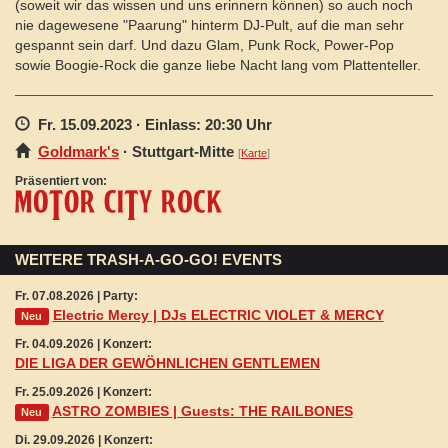
(soweit wir das wissen und uns erinnern können) so auch noch
nie dagewesene "Paarung" hinterm DJ-Pult, auf die man sehr
gespannt sein darf. Und dazu Glam, Punk Rock, Power-Pop
sowie Boogie-Rock die ganze liebe Nacht lang vom Plattenteller.
Fr. 15.09.2023
· Einlass: 20:30 Uhr
Goldmark's
·
Stuttgart
-Mitte
[
Karte
]
Präsentiert von:
WEITERE TRASH-A-GO-GO! EVENTS
Fr. 07.08.2026 | Party:
Electric Mercy | DJs ELECTRIC VIOLET & MERCY
Neu
Fr. 04.09.2026 | Konzert:
DIE LIGA DER GEWÖHNLICHEN GENTLEMEN
Fr. 25.09.2026 | Konzert:
ASTRO ZOMBIES | Guests: THE RAILBONES
Neu
Di. 29.09.2026 | Konzert: