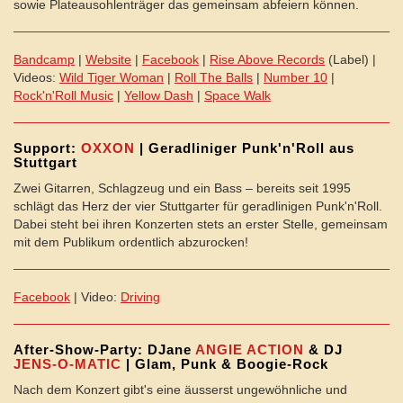
sowie Plateausohlenträger das gemeinsam abfeiern können.
Bandcamp
|
Website
|
Facebook
|
Rise Above Records
(Label) |
Videos:
Wild Tiger Woman
|
Roll The Balls
|
Number 10
|
Rock'n'Roll Music
|
Yellow Dash
|
Space Walk
Support:
OXXON
| Geradliniger Punk'n'Roll aus
Stuttgart
Zwei Gitarren, Schlagzeug und ein Bass – bereits seit 1995
schlägt das Herz der vier Stuttgarter für geradlinigen Punk'n'Roll.
Dabei steht bei ihren Konzerten stets an erster Stelle, gemeinsam
mit dem Publikum ordentlich abzurocken!
Facebook
| Video:
Driving
After-Show-Party: DJane
ANGIE ACTION
& DJ
JENS-O-MATIC
| Glam, Punk & Boogie-Rock
Nach dem Konzert gibt's eine äusserst ungewöhnliche und