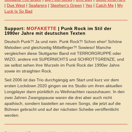
|
Due West
|
Seafarers
|
Stephen's Green
|
Yes
|
Catch Me
|
My
Luck Is So Bad
Support:
MOFAKETTE
| Punk Rock im Stil der
1990er Jahre mit deutschen Texten
Deutsch Punk?! Ja und nein. Punk Rock?! Schon eher! Schöne
Melodien und gleichzeitig Mittelfinger?! Sowieso! Manche
vergleichen diese Stuttgarter Band mit TERRORGRUPPE oder
WIZO, andere mit SUPERNICHTS und SCHROTTGRENZE, und
sie selbst sehen ihre Wurzeln im Punk Rock der 1990er Jahre
sowie im straighten Rock.
Seit 2006 ist das Trio durchgängig am Start und kurz vor dem
ersten Lockdown 2020 gingen sie ins Studio um ihren aktuellen
Longplayer dann pünktlich zu Weihnachten rauszuhauen. In den
zwei Jahren Zwangspause waren die drei aber auch nicht
apathisch, sondern bastelten an neuen Songs, die jetzt auf die
Bühnen gebracht und auf der nächsten Scheibe veröffentlicht
werden.