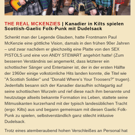
THE REAL MCKENZIES
| Kanadier in Kilts spielen
Scottish-Gaelic Folk-Punk mit Dudelsack
Schenkt man der Legende Glauben, hatte Frontmann Paul
McKenzie eine göttliche Vision, damals in den frühen 90er Jahren
– und zwar nachdem er gleichzeitig eine Platte von den SEX
PISTOLS und eine von ANDY STEWART angehört hatte! (Zum
besseren Verständnis sei angemerkt, dass letzterer ein
schottischer Sänger und Entertainer ist, der in der ersten Hälfte
der 1960er einige volkstümliche Hits landen konnte, die Titel wie
"A Scottish Soldier" und "Donald Where's Your Troosers?" trugen).
Jedenfalls besann sich der Kanadier daraufhin schlagartig auf
seine schottischen Wurzeln und rief diese nach ihm benannte und
heutzutage allseits bekannte Formation ins Leben, stattete seine
Mitmusikanten kurzerhand mit der typisch landesüblichen Tracht
(ergo: Kilts) aus und begann gemeinsam mit diesen Gaelic Folk-
Punk zu spielen, selbstverständlich ganz stilecht inklusive
Dudelsack.
Trotz eines atemberaubend hohen Verschleißes an Personal hat