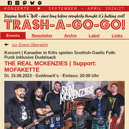
KONZERTE
SEPTEMBER – APRIL 2026/27
Events
Newsletter
Archiv
Label
Links
zur Event-Übersicht
Konzert | Kanadier in Kilts spielen Scottish-Gaelic Folk-
Punk inklusive Dudelsack
THE REAL MCKENZIES | Support:
MOFAKETTE
Di. 15.08.2023
· Goldmark's · Einlass: 20:00 Uhr