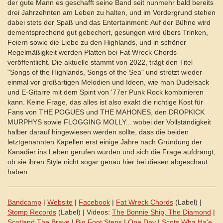
der gute Mann es geschafft seine Band seit nunmehr bald bereits
drei Jahrzehnten am Leben zu halten, und im Vordergrund stehen
dabei stets der Spaß und das Entertainment: Auf der Bühne wird
dementsprechend gut gebechert, gesungen wird übers Trinken,
Feiern sowie die Liebe zu den Highlands, und in schöner
Regelmäßigkeit werden Platten bei Fat Wreck Chords
veröffentlicht. Die aktuelle stammt von 2022, trägt den Titel
"Songs of the Highlands, Songs of the Sea" und strotzt wieder
einmal vor großartigen Melodien und Ideen, wie man Dudelsack
und E-Gitarre mit dem Spirit von '77er Punk Rock kombinieren
kann. Keine Frage, das alles ist also exakt die richtige Kost für
Fans von THE POGUES und THE MAHONES, den DROPKICK
MURPHYS sowie FLOGGING MOLLY... wobei der Vollständigkeit
halber darauf hingewiesen werden sollte, dass die beiden
letztgenannten Kapellen erst einige Jahre nach Gründung der
Kanadier ins Leben gerufen wurden und sich die Frage aufdrängt,
ob sie ihren Style nicht sogar genau hier bei diesen abgeschaut
haben.
Bandcamp
|
Website
|
Facebook
|
Fat Wreck Chords
(Label) |
Stomp Records
(Label) | Videos:
The Bonnie Ship, The Diamond
|
Scotland The Brave
|
Big Foot Steps
|
One Day
|
Scots Wha Ha'e