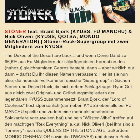
STÖNER
feat. Brant Bjork (KYUSS, FU MANCHU) &
Nick Oliveri (KYUSS, QOTSA, MONDO
GENERATOR) | Stoner-Rock-Supergroup mit zwei
Mitgliedern von KYUSS
The Dukes of the Desert are back... und wenn Deine Band zu
66,6% aus Ex-Mitgliedern der stilprägendsten Formation des
(nahezu) gleichnamigen Genres besteht, dann – aber wirklich nur
dann – darfst Du ihr diesen Namen verpassen: Hier ist sie nun
also, die neueste, vollkommen epische "Supergroup" in Sachen
Stoner und Desert Rock, die sich neben Schlagzeuger Ryan Gut
aus gleich zwei Original- und Gründungsmitgliedern der
legendären KYUSS zusammensetzt! Brant Bjork, der "Lord of
Coolness" höchstpersönlich (der neben KYUSS ebenfalls bei FU
MANCHU spielte und zudem eine mehr als ansehnliche
Solokarriere vorzuweisen hat) und sein "Wüsten-Vibe" treffen auf
den mächtigen "Rex Everything" a.k.a. Nick Oliveri (bei ihm sind's
"formerly" noch die QUEENS OF THE STONE AGE, außerdem
MONDO GENERATOR sowie die DWARVES) und dessen Punk-