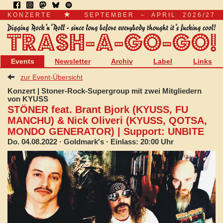
KONZERTE
SEPTEMBER – APRIL 2026/27
Events
Newsletter
Archiv
Label
Links
zur Event-Übersicht
Konzert | Stoner-Rock-Supergroup mit zwei Mitgliedern
von KYUSS
STÖNER feat. Brant Bjork (KYUSS, FU
MANCHU) & Nick Oliveri (KYUSS, QOTSA,
MONDO GENERATOR) | Support: UNBITE
Do. 04.08.2022
· Goldmark's · Einlass: 20:00 Uhr