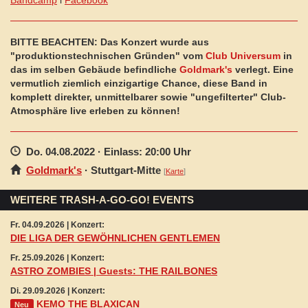
Bandcamp
l
Facebook
BITTE BEACHTEN: Das Konzert wurde aus
"produktionstechnischen Gründen" vom
Club Universum
in
das im selben Gebäude befindliche
Goldmark's
verlegt. Eine
vermutlich ziemlich einzigartige Chance, diese Band in
komplett direkter, unmittelbarer sowie "ungefilterter" Club-
Atmosphäre live erleben zu können!
Do. 04.08.2022
· Einlass: 20:00 Uhr
Goldmark's
·
Stuttgart
-Mitte
[
Karte
]
WEITERE TRASH-A-GO-GO! EVENTS
Fr. 04.09.2026 | Konzert:
DIE LIGA DER GEWÖHNLICHEN GENTLEMEN
Fr. 25.09.2026 | Konzert:
ASTRO ZOMBIES | Guests: THE RAILBONES
Di. 29.09.2026 | Konzert:
KEMO THE BLAXICAN
Neu