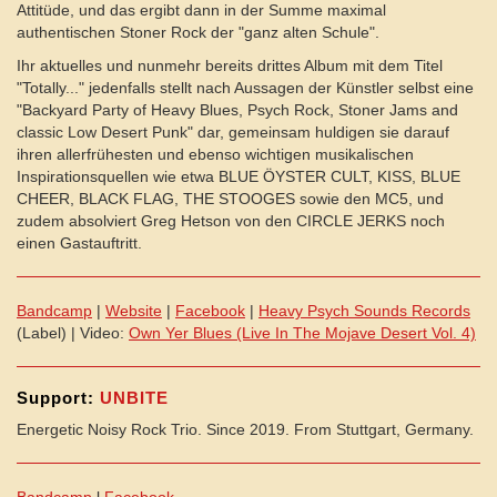
Attitüde, und das ergibt dann in der Summe maximal
authentischen Stoner Rock der "ganz alten Schule".
Ihr aktuelles und nunmehr bereits drittes Album mit dem Titel
"Totally..." jedenfalls stellt nach Aussagen der Künstler selbst eine
"Backyard Party of Heavy Blues, Psych Rock, Stoner Jams and
classic Low Desert Punk" dar, gemeinsam huldigen sie darauf
ihren allerfrühesten und ebenso wichtigen musikalischen
Inspirationsquellen wie etwa BLUE ÖYSTER CULT, KISS, BLUE
CHEER, BLACK FLAG, THE STOOGES sowie den MC5, und
zudem absolviert Greg Hetson von den CIRCLE JERKS noch
einen Gastauftritt.
Bandcamp
|
Website
|
Facebook
|
Heavy Psych Sounds Records
(Label) | Video:
Own Yer Blues (Live In The Mojave Desert Vol. 4)
Support:
UNBITE
Energetic Noisy Rock Trio. Since 2019. From Stuttgart, Germany.