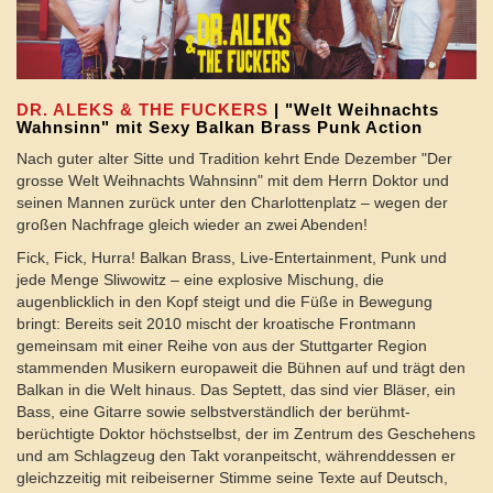
DR. ALEKS & THE FUCKERS
| "Welt Weihnachts
Wahnsinn" mit Sexy Balkan Brass Punk Action
Nach guter alter Sitte und Tradition kehrt Ende Dezember "Der
grosse Welt Weihnachts Wahnsinn" mit dem Herrn Doktor und
seinen Mannen zurück unter den Charlottenplatz – wegen der
großen Nachfrage gleich wieder an zwei Abenden!
Fick, Fick, Hurra! Balkan Brass, Live-Entertainment, Punk und
jede Menge Sliwowitz – eine explosive Mischung, die
augenblicklich in den Kopf steigt und die Füße in Bewegung
bringt: Bereits seit 2010 mischt der kroatische Frontmann
gemeinsam mit einer Reihe von aus der Stuttgarter Region
stammenden Musikern europaweit die Bühnen auf und trägt den
Balkan in die Welt hinaus. Das Septett, das sind vier Bläser, ein
Bass, eine Gitarre sowie selbstverständlich der berühmt-
berüchtigte Doktor höchstselbst, der im Zentrum des Geschehens
und am Schlagzeug den Takt voranpeitscht, währenddessen er
gleichzzeitig mit reibeiserner Stimme seine Texte auf Deutsch,