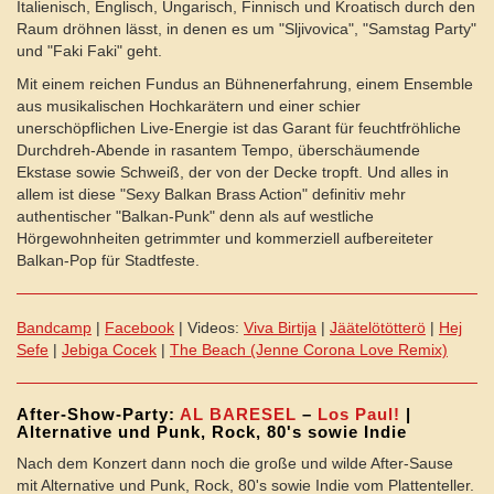
Italienisch, Englisch, Ungarisch, Finnisch und Kroatisch durch den
Raum dröhnen lässt, in denen es um "Sljivovica", "Samstag Party"
und "Faki Faki" geht.
Mit einem reichen Fundus an Bühnenerfahrung, einem Ensemble
aus musikalischen Hochkarätern und einer schier
unerschöpflichen Live-Energie ist das Garant für feuchtfröhliche
Durchdreh-Abende in rasantem Tempo, überschäumende
Ekstase sowie Schweiß, der von der Decke tropft. Und alles in
allem ist diese "Sexy Balkan Brass Action" definitiv mehr
authentischer "Balkan-Punk" denn als auf westliche
Hörgewohnheiten getrimmter und kommerziell aufbereiteter
Balkan-Pop für Stadtfeste.
Bandcamp
|
Facebook
| Videos:
Viva Birtija
|
Jäätelötötterö
|
Hej
Sefe
|
Jebiga Cocek
|
The Beach (Jenne Corona Love Remix)
After-Show-Party:
AL BARESEL
–
Los Paul!
|
Alternative und Punk, Rock, 80's sowie Indie
Nach dem Konzert dann noch die große und wilde After-Sause
mit Alternative und Punk, Rock, 80's sowie Indie vom Plattenteller.