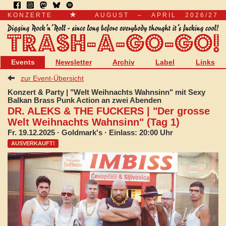
KONZERTE
AUGUST – APRIL 2026/27
Events
Newsletter
Archiv
Label
Links
zur Event-Übersicht
Konzert & Party | "Welt Weihnachts Wahnsinn" mit Sexy
Balkan Brass Punk Action an zwei Abenden
DR. ALEKS & THE FUCKERS | "Der grosse
Welt Weihnachts Wahnsinn" (Tag 1)
Fr. 19.12.2025
· Goldmark's · Einlass: 20:00 Uhr
AUSVERKAUFT!