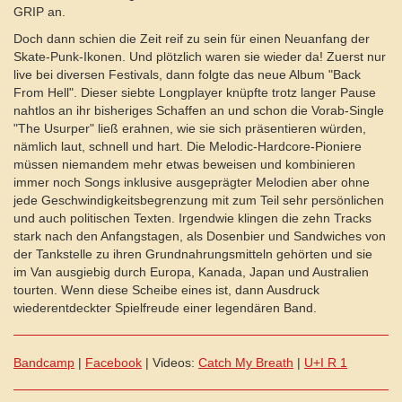
GRIP an.
Doch dann schien die Zeit reif zu sein für einen Neuanfang der
Skate-Punk-Ikonen. Und plötzlich waren sie wieder da! Zuerst nur
live bei diversen Festivals, dann folgte das neue Album "Back
From Hell". Dieser siebte Longplayer knüpfte trotz langer Pause
nahtlos an ihr bisheriges Schaffen an und schon die Vorab-Single
"The Usurper" ließ erahnen, wie sie sich präsentieren würden,
nämlich laut, schnell und hart. Die Melodic-Hardcore-Pioniere
müssen niemandem mehr etwas beweisen und kombinieren
immer noch Songs inklusive ausgeprägter Melodien aber ohne
jede Geschwindig­keits­begrenzung mit zum Teil sehr persönlichen
und auch politischen Texten. Irgendwie klingen die zehn Tracks
stark nach den Anfangstagen, als Dosenbier und Sandwiches von
der Tankstelle zu ihren Grundnahrungsmitteln gehörten und sie
im Van ausgiebig durch Europa, Kanada, Japan und Australien
tourten. Wenn diese Scheibe eines ist, dann Ausdruck
wiederentdeckter Spielfreude einer legendären Band.
Bandcamp
|
Facebook
| Videos:
Catch My Breath
|
U+I R 1