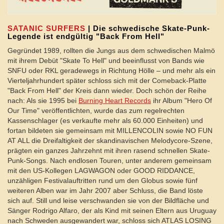
SATANIC SURFERS
| Die schwedische Skate-Punk-
Legende ist endgültig "Back From Hell"
Gegründet 1989, rollten die Jungs aus dem schwedischen Malmö
mit ihrem Debüt "Skate To Hell" und beeinflusst von Bands wie
SNFU oder RKL geradewegs in Richtung Hölle – und mehr als ein
Vierteljahrhundert später schloss sich mit der Comeback-Platte
"Back From Hell" der Kreis dann wieder. Doch schön der Reihe
nach: Als sie 1995 bei
Burning Heart Records
ihr Album "Hero Of
Our Time" veröffentlichten, wurde das zum regelrechten
Kassenschlager (es verkaufte mehr als 60.000 Einheiten) und
fortan bildeten sie gemeinsam mit MILLENCOLIN sowie NO FUN
AT ALL die Dreifaltigkeit der skandinavischen Melodycore-Szene,
prägten ein ganzes Jahrzehnt mit ihren rasend schnellen Skate-
Punk-Songs. Nach endlosen Touren, unter anderem gemeinsam
mit den US-Kollegen LAGWAGON oder GOOD RIDDANCE,
unzähligen Festivalauftritten rund um den Globus sowie fünf
weiteren Alben war im Jahr 2007 aber Schluss, die Band löste
sich auf. Still und leise verschwanden sie von der Bildfläche und
Sänger Rodrigo Alfaro, der als Kind mit seinen Eltern aus Uruguay
nach Schweden ausgewandert war, schloss sich ATLAS LOSING