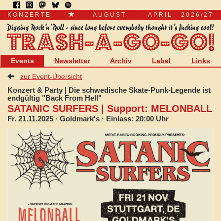
KONZERTE
AUGUST – APRIL 2026/27
Events
Newsletter
Archiv
Label
Links
zur Event-Übersicht
Konzert & Party | Die schwedische Skate-Punk-Legende ist
endgültig "Back From Hell"
SATANIC SURFERS | Support: MELONBALL
Fr. 21.11.2025
· Goldmark's · Einlass: 20:00 Uhr