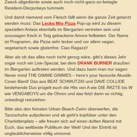
Zweck altgediente sowie auch noch-nicht-ganz-so-betagte
Resident-Discjockeys tummeln.
Und damit niemand vom Fleisch fällt wenn die ganze Zeit getanzt
werden muss: Das
Lecko Mio Pizza
Pop-up wird zu diesem
speziellen Anlass ebenfalls im Biergarten vertreten sein und
sozusagen frisch in Teig gebackene Amore feilbieten. Der Name
ist Programm, die Pizza sehr lecker und vor allem vegan,
vegetarisch sowie glutenfrei. Ciao Ragazzi!
Aber als ob das alles noch nicht genug wäre, gibt's dieses Jahr
sogar noch ein Live-Special, bei dem
DRANK BURNER
draußen
im Biergarten auftreten werden. Und dazu kann man nur sagen:
Never mind THE GIMME GIMMES – here's your favourite Akustik-
Cover-Band! Das aus BEAT SCHMUTZKI und DAVE COLLIDE
bestehende Duo prügelt euch die Hits von A wie DIE ÄRZTE bis W
wie VENGABOYS um die Ohren und das fetzt dann so richtig,
unbedingt reinziehen.
Bitte also den feinsten Urban-Beach-Zwirn überwerfen, die
Tanzschuhe aufpolieren und ab geht's kopfüber unter den
Charlottenplatz – alle freuen sich auf einen duften Abend mit
Euch, das weltbeste Publikum der Welt! Und der Eintritt ist
unglaublicherweise völlig umsonst.