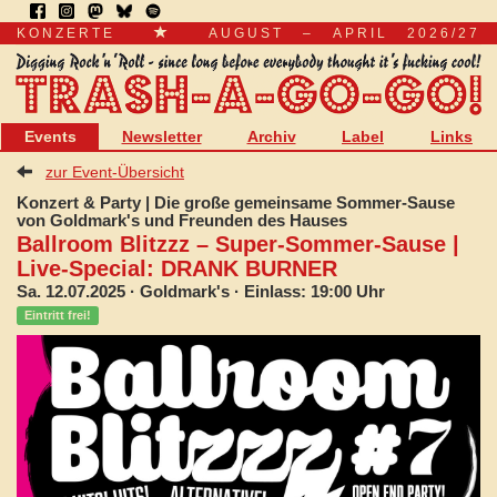
KONZERTE
AUGUST – APRIL 2026/27
Events
Newsletter
Archiv
Label
Links
zur Event-Übersicht
Konzert & Party | Die große gemeinsame Sommer-Sause
von Goldmark's und Freunden des Hauses
Ballroom Blitzzz – Super-Sommer-Sause |
Live-Special: DRANK BURNER
Sa. 12.07.2025
· Goldmark's · Einlass: 19:00 Uhr
Eintritt frei!