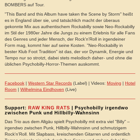
BOMBERS auf Tour.
"This Band and this Album have taken the Scene by Storm" heißt
es in England über sie, und tatsächlich macht der überaus
gekonnte Mix aus authentischem Rockabilly sowie Neo-Rockabilly
im Stil der 1980er Jahre die Jungs zu einem Erlebnis für alle Fans
des Genres und jeder Mensch, der Rock'n'Roll in irgendeiner
Form mag, kommt hier auf seine Kosten. "Neo-Rockabilly in
bester Klub Foot Tradition" ist das, der vor Dynamik, Energie und
Tempo nur so strotzt, dabei stets melodisch daher- und ohne die
üblichen Psychobilly-Horror-Themen auskommt.
Facebook
|
Western Star Records
(Label) | Videos:
Moving
|
Hotel
Room
|
Wilhelmina Eindhoven
(Live)
Support:
RAW KING RATS
| Psychobilly irgendwo
zwischen Punk und Hillbilly-Wahnsinn
Das Trio aus dem Allgäu spielt Psychobilly mit extra viel "Billy" –
irgendwo zwischen Punk, Hillbilly-Wahnsinn und schmutzigem
Rock'n'Roll. Mit Slapbass, kreischenden Gitarren und ordentlich