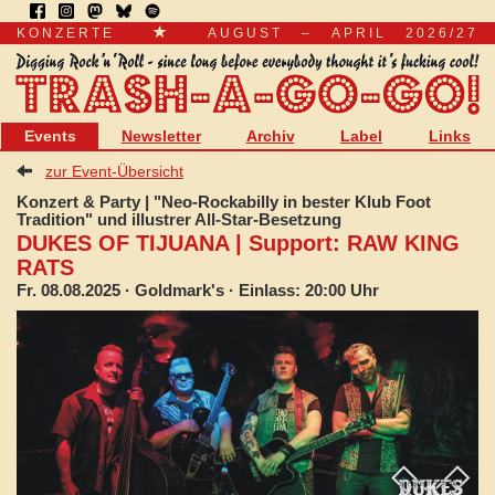
KONZERTE
AUGUST – APRIL 2026/27
Events
Newsletter
Archiv
Label
Links
zur Event-Übersicht
Konzert & Party | "Neo-Rockabilly in bester Klub Foot
Tradition" und illustrer All-Star-Besetzung
DUKES OF TIJUANA | Support: RAW KING
RATS
Fr. 08.08.2025
· Goldmark's · Einlass: 20:00 Uhr