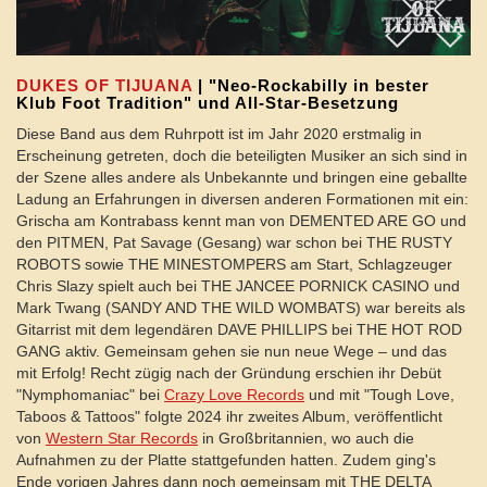
DUKES OF TIJUANA
| "Neo-Rockabilly in bester
Klub Foot Tradition" und All-Star-Besetzung
Diese Band aus dem Ruhrpott ist im Jahr 2020 erstmalig in
Erscheinung getreten, doch die beteiligten Musiker an sich sind in
der Szene alles andere als Unbekannte und bringen eine geballte
Ladung an Erfahrungen in diversen anderen Formationen mit ein:
Grischa am Kontrabass kennt man von DEMENTED ARE GO und
den PITMEN, Pat Savage (Gesang) war schon bei THE RUSTY
ROBOTS sowie THE MINESTOMPERS am Start, Schlagzeuger
Chris Slazy spielt auch bei THE JANCEE PORNICK CASINO und
Mark Twang (SANDY AND THE WILD WOMBATS) war bereits als
Gitarrist mit dem legendären DAVE PHILLIPS bei THE HOT ROD
GANG aktiv. Gemeinsam gehen sie nun neue Wege – und das
mit Erfolg! Recht zügig nach der Gründung erschien ihr Debüt
"Nymphomaniac" bei
Crazy Love Records
und mit "Tough Love,
Taboos & Tattoos" folgte 2024 ihr zweites Album, veröffentlicht
von
Western Star Records
in Großbritannien, wo auch die
Aufnahmen zu der Platte stattgefunden hatten. Zudem ging's
Ende vorigen Jahres dann noch gemeinsam mit THE DELTA