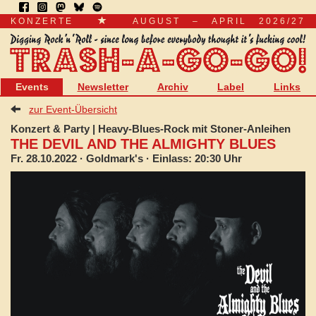
KONZERTE
AUGUST – APRIL 2026/27
Events
Newsletter
Archiv
Label
Links
zur Event-Übersicht
Konzert & Party | Heavy-Blues-Rock mit Stoner-Anleihen
THE DEVIL AND THE ALMIGHTY BLUES
Fr. 28.10.2022
· Goldmark's · Einlass: 20:30 Uhr