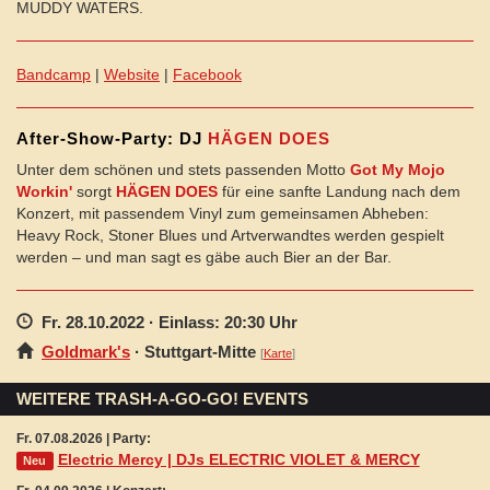
MUDDY WATERS.
Bandcamp
|
Website
|
Facebook
After-Show-Party: DJ
HÄGEN DOES
Unter dem schönen und stets passenden Motto
Got My Mojo
Workin'
sorgt
HÄGEN DOES
für eine sanfte Landung nach dem
Konzert, mit passendem Vinyl zum gemeinsamen Abheben:
Heavy Rock, Stoner Blues und Artverwandtes werden gespielt
werden – und man sagt es gäbe auch Bier an der Bar.
Fr. 28.10.2022
· Einlass: 20:30 Uhr
Goldmark's
·
Stuttgart
-Mitte
[
Karte
]
WEITERE TRASH-A-GO-GO! EVENTS
Fr. 07.08.2026 | Party:
Electric Mercy | DJs ELECTRIC VIOLET & MERCY
Neu