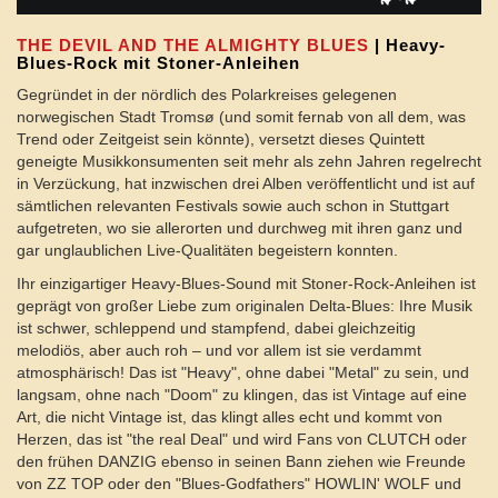
THE DEVIL AND THE ALMIGHTY BLUES
| Heavy-
Blues-Rock mit Stoner-Anleihen
Gegründet in der nördlich des Polarkreises gelegenen
norwegischen Stadt Tromsø (und somit fernab von all dem, was
Trend oder Zeitgeist sein könnte), versetzt dieses Quintett
geneigte Musikkonsumenten seit mehr als zehn Jahren regelrecht
in Verzückung, hat inzwischen drei Alben veröffentlicht und ist auf
sämtlichen relevanten Festivals sowie auch schon in Stuttgart
aufgetreten, wo sie allerorten und durchweg mit ihren ganz und
gar unglaublichen Live-Qualitäten begeistern konnten.
Ihr einzigartiger Heavy-Blues-Sound mit Stoner-Rock-Anleihen ist
geprägt von großer Liebe zum originalen Delta-Blues: Ihre Musik
ist schwer, schleppend und stampfend, dabei gleichzeitig
melodiös, aber auch roh – und vor allem ist sie verdammt
atmosphärisch! Das ist "Heavy", ohne dabei "Metal" zu sein, und
langsam, ohne nach "Doom" zu klingen, das ist Vintage auf eine
Art, die nicht Vintage ist, das klingt alles echt und kommt von
Herzen, das ist "the real Deal" und wird Fans von CLUTCH oder
den frühen DANZIG ebenso in seinen Bann ziehen wie Freunde
von ZZ TOP oder den "Blues-Godfathers" HOWLIN' WOLF und