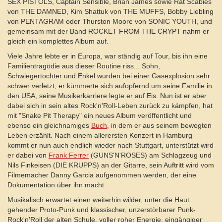
SEX PISTOLS, Captain Sensible, Brian James sowie Rat Scabies
von THE DAMNED, Kim Shattuk von THE MUFFS, Bobby Liebling
von PENTAGRAM oder Thurston Moore von SONIC YOUTH, und
gemeinsam mit der Band ROCKET FROM THE CRYPT nahm er
gleich ein komplettes Album auf.
Viele Jahre lebte er in Europa, war ständig auf Tour, bis ihn eine
Familientragödie aus dieser Routine riss... Sohn,
Schwiegertochter und Enkel wurden bei einer Gasexplosion sehr
schwer verletzt, er kümmerte sich aufopfernd um seine Familie in
den USA, seine Musikerkarriere legte er auf Eis. Nun ist er aber
dabei sich in sein altes Rock'n'Roll-Leben zurück zu kämpfen, hat
mit "Snake Pit Therapy" ein neues Album veröffentlicht und
ebenso ein gleichnamiges
Buch
, in dem er aus seinem bewegten
Leben erzählt. Nach einem allerersten Konzert in Hamburg
kommt er nun auch endlich wieder nach Stuttgart, unterstützt wird
er dabei von
Frank Ferrer
(GUNS'N'ROSES) am Schlagzeug und
Nils Finkeisen (DIE KRUPPS) an der Gitarre, sein Auftritt wird vom
Filmemacher Danny Garcia aufgenommen werden, der eine
Dokumentation über ihn macht.
Musikalisch erwartet einen weiterhin wilder, unter die Haut
gehender Proto-Punk und klassischer, unzerstörbarer Punk-
Rock'n'Roll der alten Schule, voller roher Energie, eingängiger