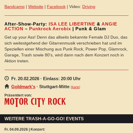
Bandcamp
|
Website
|
Facebook
| Video:
Driving
After-Show-Party:
ISA LEE LIBERTINE
&
ANGIE
ACTION
–
Punkrock Aerobix
| Punk & Glam
Get up your Ass! Denn das allseits bekannte Female DJ Duo, das
sich weitestgehend der Gitarrenmusik verschrieben hat und im
Speziellen einer Mischung aus Punk Rock, Power Pop, Glamrock,
Garage, Trash sowie 80's, wird dann nach dem Konzert noch in
Aktion treten.
Fr. 20.02.2026
· Einlass: 20:00 Uhr
Goldmark's
·
Stuttgart
-Mitte
[
Karte
]
Präsentiert von:
WEITERE TRASH-A-GO-GO! EVENTS
Fr. 04.09.2026 | Konzert: