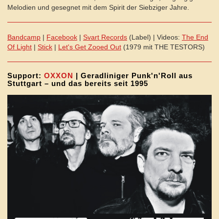
Melodien und gesegnet mit dem Spirit der Siebziger Jahre.
Bandcamp
|
Facebook
|
Svart Records
(Label) | Videos:
The End
Of Light
|
Stick
|
Let's Get Zooed Out
(1979 mit THE TESTORS)
Support:
OXXON
| Geradliniger Punk'n'Roll aus
Stuttgart – und das bereits seit 1995