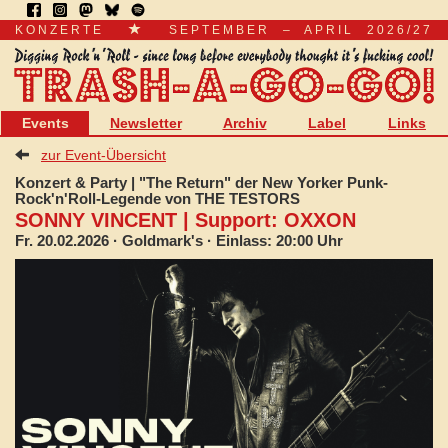
KONZERTE
SEPTEMBER – APRIL 2026/27
Events
Newsletter
Archiv
Label
Links
zur Event-Übersicht
Konzert & Party | "The Return" der New Yorker Punk-
Rock'n'Roll-Legende von THE TESTORS
SONNY VINCENT | Support: OXXON
Fr. 20.02.2026
· Goldmark's · Einlass: 20:00 Uhr