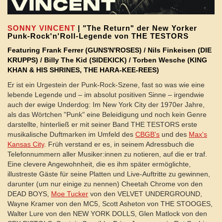
SONNY VINCENT
| "The Return" der New Yorker
Punk-Rock'n'Roll-Legende von THE TESTORS
Featuring Frank Ferrer (GUNS'N'ROSES) / Nils Finkeisen (DIE
KRUPPS) / Billy The Kid (SIDEKICK) / Torben Wesche (KING
KHAN & HIS SHRINES, THE HARA-KEE-REES)
Er ist ein Urgestein der Punk-Rock-Szene, fast so was wie eine
lebende Legende und – im absolut positiven Sinne – irgendwie
auch der ewige Underdog: Im New York City der 1970er Jahre,
als das Wörtchen "Punk" eine Beleidigung und noch kein Genre
darstellte, hinterließ er mit seiner Band THE TESTORS erste
musikalische Duftmarken im Umfeld des
CBGB's
und des
Max's
Kansas City
. Früh verstand er es, in seinem Adressbuch die
Telefonnummern aller Musiker:innen zu notieren, auf die er traf.
Eine clevere Angewohnheit, die es ihm später ermöglichte,
illustreste Gäste für seine Platten und Live-Auftritte zu gewinnen,
darunter (um nur einige zu nennen) Cheetah Chrome von den
DEAD BOYS,
Moe Tucker
von den VELVET UNDERGROUND,
Wayne Kramer von den MC5, Scott Asheton von THE STOOGES,
Walter Lure von den NEW YORK DOLLS, Glen Matlock von den